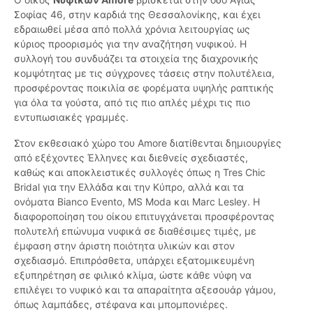
Σοφίας 46, στην καρδιά της Θεσσαλονίκης, και έχει
εδραιωθεί μέσα από πολλά χρόνια λειτουργίας ως
κύριος προορισμός για την αναζήτηση νυφικού. Η
συλλογή του συνδυάζει τα στοιχεία της διαχρονικής
κομψότητας με τις σύγχρονες τάσεις στην πολυτέλεια,
προσφέροντας ποικιλία σε φορέματα υψηλής ραπτικής
για όλα τα γούστα, από τις πιο απλές μέχρι τις πιο
εντυπωσιακές γραμμές.
Στον εκθεσιακό χώρο του Amore διατίθενται δημιουργίες
από εξέχοντες Έλληνες και διεθνείς σχεδιαστές,
καθώς και αποκλειστικές συλλογές όπως η Tres Chic
Bridal για την Ελλάδα και την Κύπρο, αλλά και τα
ονόματα Bianco Evento, MS Moda και Marc Lesley. Η
διαφοροποίηση του οίκου επιτυγχάνεται προσφέροντας
πολυτελή επώνυμα νυφικά σε διαθέσιμες τιμές, με
έμφαση στην άριστη ποιότητα υλικών και στον
σχεδιασμό. Επιπρόσθετα, υπάρχει εξατομικευμένη
εξυπηρέτηση σε φιλικό κλίμα, ώστε κάθε νύφη να
επιλέγει το νυφικό και τα απαραίτητα αξεσουάρ γάμου,
όπως λαμπάδες, στέφανα και μπομπονιέρες.