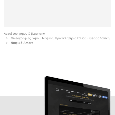
Αετοί του γάμου & βάπτισης
Φωτογραφίες Γάμου, Νυφικά, Προσκλητήρια Γάμου - Θεσσαλονίκη
Νυφικά Amore