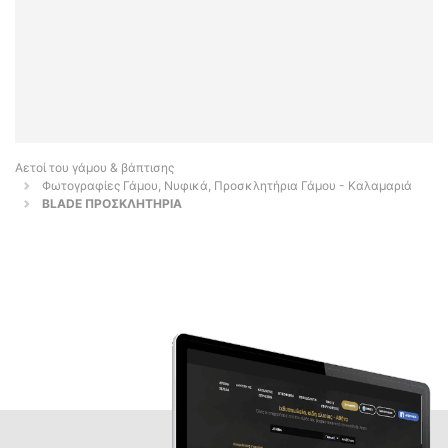
Αετοί του γάμου & βάπτισης
Φωτογραφίες Γάμου, Νυφικά, Προσκλητήρια Γάμου - Καλαμαριά
BLADE ΠΡΟΣΚΛΗΤΗΡΙΑ