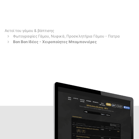
Αετοί του γάμου & βάπτισης
Φωτογραφίες Γάμου, Νυφικά, Προσκλητήρια Γάμου - Πατρα
Bon Bon Ιδέες - Χειροποίητες Μπομπονιέρες