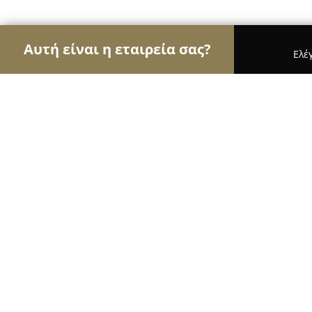
Αυτή είναι η εταιρεία σας?
Ελέ
Αετοί του γάμου & βάπτισης
Φωτογραφίες Γάμο
Apack
9.3
(103)
Νέα Ιωνία, ΑΓΚΥΡΑΣ 14