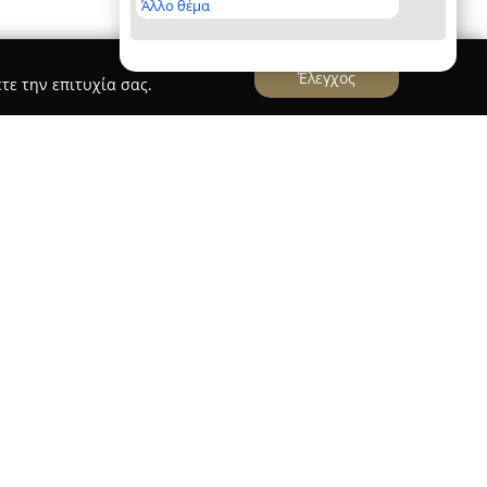
Άλλο θέμα
Έλεγχος
τε την επιτυχία σας.
 του γάμου και της βάπτισης από το 1991, με
γκυρας 14. Η εταιρεία προσφέρει ολοκληρωμένες
οτάσεις για τη διοργάνωση αυτών των
πτοντας ποικίλες ανάγκες με αξιοπιστία.
ς, αναλαμβάνει τη δημιουργία αποκλειστικών
 στην αισθητική και τις προτιμήσεις κάθε
ταμένες λύσεις για τον στολισμό εκκλησιών και
τας ατμόσφαιρα που ανταποκρίνεται στις