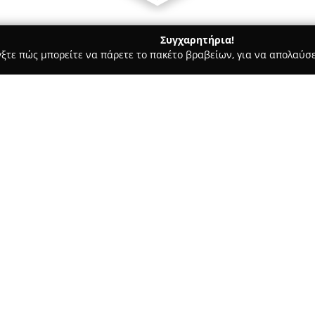
Συγχαρητήρια!
γξτε πώς μπορείτε να πάρετε το πακέτο βραβείων, για να απολαύσε
υ, Νυφικά, Προσκλητήρια Γάμου - Νέα Ιωνία
Apack
Σχετικά με την εταιρεία:
Η
Apack
λειτουργεί στον τομέα
έδρα τη Νέα Ιωνία, στην οδό Ά
υπηρεσίες και πρωτότυπες πρ
σημαντικών περιστάσεων, καλύ
Δείτε περισσότερα >>
Στο πλαίσιο των υπηρεσιών τη
μπομπονιερών, προσαρμοσμένων
πελάτη. Προσφέρει επίσης εκτε
χώρων δεξιώσεων, δημιουργών