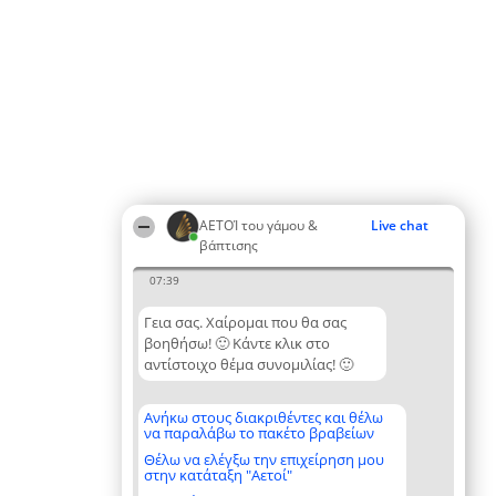
ΑΕΤΟΊ του γάμου &
Live chat
βάπτισης
07:39
Γεια σας. Χαίρομαι που θα σας
βοηθήσω! 🙂 Κάντε κλικ στο
αντίστοιχο θέμα συνομιλίας! 🙂
Ανήκω στους διακριθέντες και θέλω
να παραλάβω το πακέτο βραβείων
Θέλω να ελέγξω την επιχείρηση μου
στην κατάταξη "Αετοί"