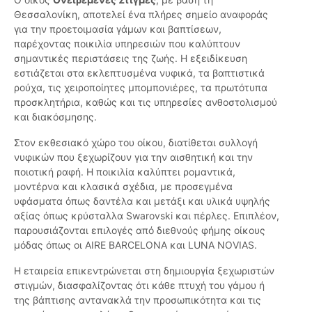
Θεσσαλονίκη, αποτελεί ένα πλήρες σημείο αναφοράς
για την προετοιμασία γάμων και βαπτίσεων,
παρέχοντας ποικιλία υπηρεσιών που καλύπτουν
σημαντικές περιστάσεις της ζωής. Η εξειδίκευση
εστιάζεται στα εκλεπτυσμένα νυφικά, τα βαπτιστικά
ρούχα, τις χειροποίητες μπομπονιέρες, τα πρωτότυπα
προσκλητήρια, καθώς και τις υπηρεσίες ανθοστολισμού
και διακόσμησης.
Στον εκθεσιακό χώρο του οίκου, διατίθεται συλλογή
νυφικών που ξεχωρίζουν για την αισθητική και την
ποιοτική ραφή. Η ποικιλία καλύπτει ρομαντικά,
μοντέρνα και κλασικά σχέδια, με προσεγμένα
υφάσματα όπως δαντέλα και μετάξι και υλικά υψηλής
αξίας όπως κρύσταλλα Swarovski και πέρλες. Επιπλέον,
παρουσιάζονται επιλογές από διεθνούς φήμης οίκους
μόδας όπως οι AIRE BARCELONA και LUNA NOVIAS.
Η εταιρεία επικεντρώνεται στη δημιουργία ξεχωριστών
στιγμών, διασφαλίζοντας ότι κάθε πτυχή του γάμου ή
της βάπτισης αντανακλά την προσωπικότητα και τις