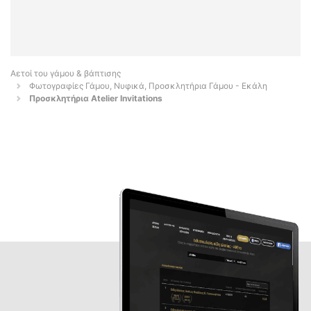
Αετοί του γάμου & βάπτισης
Φωτογραφίες Γάμου, Νυφικά, Προσκλητήρια Γάμου - Εκάλη
Προσκλητήρια Atelier Invitations