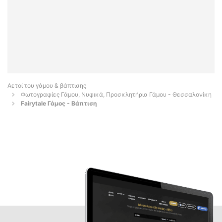
Αετοί του γάμου & βάπτισης
Φωτογραφίες Γάμου, Νυφικά, Προσκλητήρια Γάμου - Θεσσαλονίκη
Fairytale Γάμος - Βάπτιση