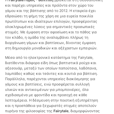
και παρέχει υπηρεσίες και προϊόντα στον χώρο του
γάμου και της βάπτισης από το 2012. Η εταιρεία έχει
εδραιώσει τη φήμη της χάρη σε μια ευρεία ποικιλία
πρωτότυπων και ιδιαίτερων επιλογών, προσφέροντας
ολοκληρωμένες λύσεις για σημαντικές προσωπικές
στιγμές. Με έμφαση στην αφοσίωση και το πάθος για
τον κλάδο, η ομάδα της αναλαμβάνει πλήρως τη
διοργάνωση γάμων και βαπτίσεων, δίνοντας έμφαση
στη δημιουργία μοναδικών και αξέχαστων εμπειριών.
Μέσα από το ηλεκτρονικό κατάστημα της Fairytale,
διατίθενται διάφορα είδη όπως βαπτιστικά ρούχα και
αξεσουάρ, μεταξύ των οποίων παπούτσια, λαδόπανα,
λαμπάδες καθώς και τσάντες και κουτιά για βάπτιση.
Παράλληλα, παρέχονται υπηρεσίες διακόσμησης για
γάμους και βαπτίσεις, ενώ προσφέρεται συλλογή
υλικών και αντικειμένων για μπομπονιέρες, όλα
σχεδιασμένα με φροντίδα και προσοχή σε κάθε
λεπτομέρεια. Η δέσμευση στην ποιοτική εξυπηρέτηση
και η προσπάθεια για ξεχωριστές στιγμές αποτελούν
πυρήνα της φιλοσοφίας της
Fairytale
, διαμορφώνοντας