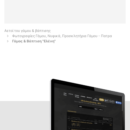
Αετοί του γάμου & βάπτισης
Φωτογραφίες Γάμου, Νυφικά, Προσκλητήρια Γάμου - Πατρα
Γάμος & Βάπτιση "Ελένη"