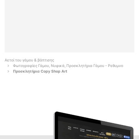
Αετοί του γάμου & βάπτισης
Φωτογραφίες Γάμου, Νυφικά, Προσκλητήρια Γάμου - Ρεθυμνο
Προσκλητήρια Copy Shop Art