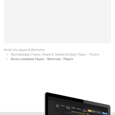
Αετοί του γάμου & βάπτισης
Φωτογραφίες Γάμου, Νυφικά, Προσκλητήρια Γάμου - Πεύκη
Καπα creations Γάμος - Βάπτιση - Πάρτυ