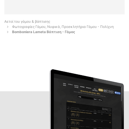
Αετοί του γάμου & βάπτισης
Φωτογραφίες Γάμου, Νυφικά, Προσκλητήρια Γάμου - Πολίχνη
Bomboniera Lameta Βάπτιση - Γάμος