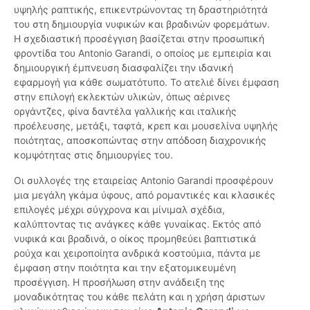
υψηλής ραπτικής, επικεντρώνοντας τη δραστηριότητά
του στη δημιουργία νυφικών και βραδινών φορεμάτων.
Η σχεδιαστική προσέγγιση βασίζεται στην προσωπική
φροντίδα του Antonio Garandi, ο οποίος με εμπειρία και
δημιουργική έμπνευση διασφαλίζει την ιδανική
εφαρμογή για κάθε σωματότυπο. Το ατελιέ δίνει έμφαση
στην επιλογή εκλεκτών υλικών, όπως αέρινες
οργάντζες, φίνα δαντέλα γαλλικής και ιταλικής
προέλευσης, μετάξι, ταφτά, κρεπ και μουσελίνα υψηλής
ποιότητας, αποσκοπώντας στην απόδοση διαχρονικής
κομψότητας στις δημιουργίες του.
Οι συλλογές της εταιρείας Antonio Garandi προσφέρουν
μια μεγάλη γκάμα ύφους, από ρομαντικές και κλασικές
επιλογές μέχρι σύγχρονα και μίνιμαλ σχέδια,
καλύπτοντας τις ανάγκες κάθε γυναίκας. Εκτός από
νυφικά και βραδινά, ο οίκος προμηθεύει βαπτιστικά
ρούχα και χειροποίητα ανδρικά κοστούμια, πάντα με
έμφαση στην ποιότητα και την εξατομικευμένη
προσέγγιση. Η προσήλωση στην ανάδειξη της
μοναδικότητας του κάθε πελάτη και η χρήση άριστων