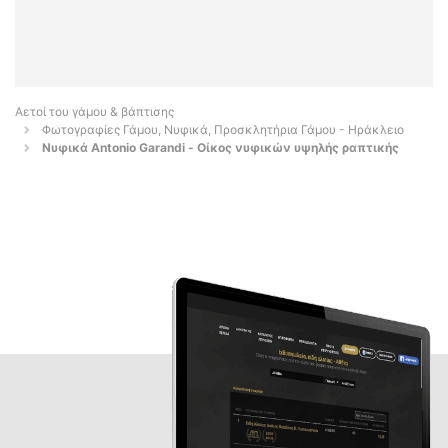
Αετοί του γάμου & βάπτισης
Φωτογραφίες Γάμου, Νυφικά, Προσκλητήρια Γάμου - Ηράκλειο
Νυφικά Antonio Garandi - Οίκος νυφικών υψηλής ραπτικής