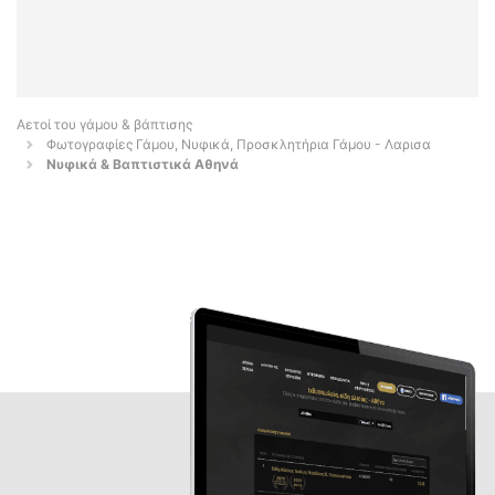
Αετοί του γάμου & βάπτισης
Φωτογραφίες Γάμου, Νυφικά, Προσκλητήρια Γάμου - Λαρισα
Νυφικά & Βαπτιστικά Αθηνά