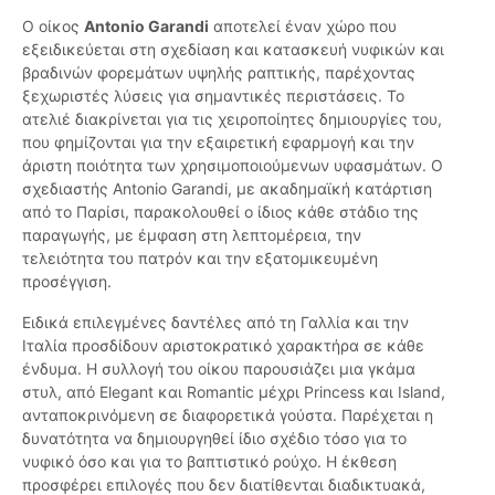
Ο οίκος
Antonio Garandi
αποτελεί έναν χώρο που
εξειδικεύεται στη σχεδίαση και κατασκευή νυφικών και
βραδινών φορεμάτων υψηλής ραπτικής, παρέχοντας
ξεχωριστές λύσεις για σημαντικές περιστάσεις. Το
ατελιέ διακρίνεται για τις χειροποίητες δημιουργίες του,
που φημίζονται για την εξαιρετική εφαρμογή και την
άριστη ποιότητα των χρησιμοποιούμενων υφασμάτων. Ο
σχεδιαστής Antonio Garandi, με ακαδημαϊκή κατάρτιση
από το Παρίσι, παρακολουθεί ο ίδιος κάθε στάδιο της
παραγωγής, με έμφαση στη λεπτομέρεια, την
τελειότητα του πατρόν και την εξατομικευμένη
προσέγγιση.
Ειδικά επιλεγμένες δαντέλες από τη Γαλλία και την
Ιταλία προσδίδουν αριστοκρατικό χαρακτήρα σε κάθε
ένδυμα. Η συλλογή του οίκου παρουσιάζει μια γκάμα
στυλ, από Elegant και Romantic μέχρι Princess και Island,
ανταποκρινόμενη σε διαφορετικά γούστα. Παρέχεται η
δυνατότητα να δημιουργηθεί ίδιο σχέδιο τόσο για το
νυφικό όσο και για το βαπτιστικό ρούχο. Η έκθεση
προσφέρει επιλογές που δεν διατίθενται διαδικτυακά,