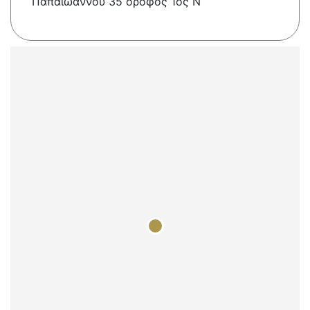
Παπαϊωάννου 35 όροφος 1ος Ν