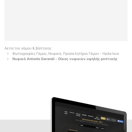
Αετοί του γάμου & βάπτισης
Φωτογραφίες Γάμου, Νυφικά, Προσκλητήρια Γάμου - Ηράκλειο
Νυφικά Antonio Garandi - Οίκος νυφικών υψηλής ραπτικής