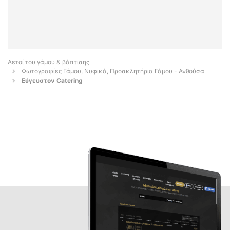
Αετοί του γάμου & βάπτισης
Φωτογραφίες Γάμου, Νυφικά, Προσκλητήρια Γάμου - Ανθούσα
Εύγευστον Catering