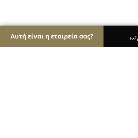
Αυτή είναι η εταιρεία σας?
Ελέ
Αετοί του γάμου & βάπτισης
Φωτογραφίες Γάμο
Helen's Nifika
9.8
(156)
Αγία Παρασκευή, Paparrigopoulou 59