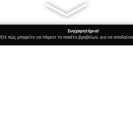
Συγχαρητήρια!
γξτε πώς μπορείτε να πάρετε το πακέτο βραβείων, για να απολαύσε
υ, Νυφικά, Προσκλητήρια Γάμου - Αγία Παρασκευή
Helen's Nif
Σχετικά με την εταιρεία:
Η εταιρεία
Helen's Νυφικά
εδρ
περιοχή της Αγίας Παρασκευής
και της βάπτισης. Η ίδρυσή τη
και χάρη στην εμπειρία που ξε
υπηρεσίες υψηλής ραπτικής κα
προσήλωση στην άριστη εξυπη