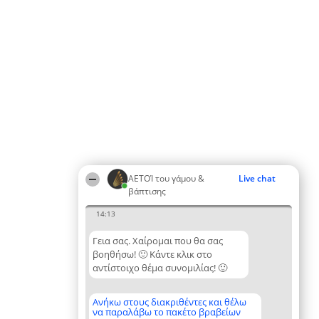
ΑΕΤΟΊ του γάμου &
Live chat
βάπτισης
14:13
Γεια σας. Χαίρομαι που θα σας
βοηθήσω! 🙂 Κάντε κλικ στο
αντίστοιχο θέμα συνομιλίας! 🙂
Ανήκω στους διακριθέντες και θέλω
να παραλάβω το πακέτο βραβείων