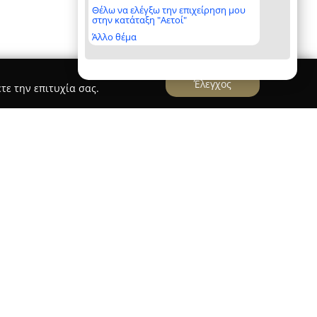
Θέλω να ελέγξω την επιχείρηση μου
στην κατάταξη "Αετοί"
Άλλο θέμα
Έλεγχος
τε την επιτυχία σας.
ika
εύει στην οδό Παπαρρηγοπούλου 59, στην
, και έχει μακρά διαδρομή στον χώρο του γάμου
ς τοποθετείται στο 1957 από την Ελένη Κοκοτή
περνά τα εξήντα χρόνια, είναι γνωστή για τις
ι απαράμιλλης ποιότητας που προσφέρει. Η
ρέτηση πελατών και η υπευθυνότητα αποτελούν