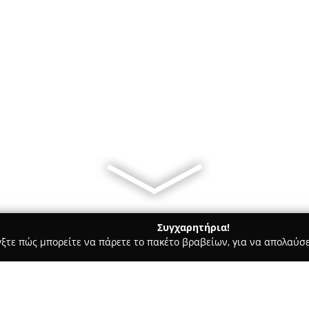
Συγχαρητήρια!
γξτε πώς μπορείτε να πάρετε το πακέτο βραβείων, για να απολαύσε
υ, Νυφικά, Προσκλητήρια Γάμου - Αγία Παρασκευή
Helen's Nif