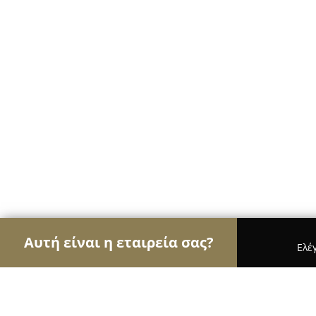
Αυτή είναι η εταιρεία σας?
Ελέ
Αετοί του γάμου & βάπτισης
Φωτογραφίες Γάμο