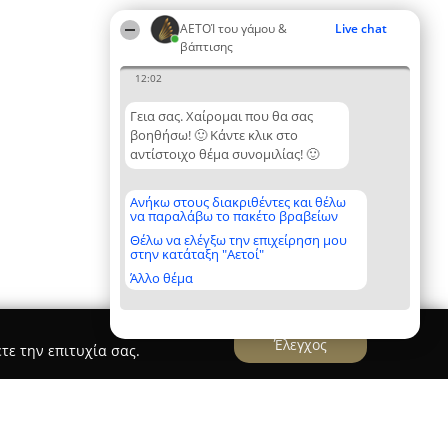
ΑΕΤΟΊ του γάμου &
Live chat
βάπτισης
12:02
Γεια σας. Χαίρομαι που θα σας
βοηθήσω! 🙂 Κάντε κλικ στο
αντίστοιχο θέμα συνομιλίας! 🙂
Ανήκω στους διακριθέντες και θέλω
να παραλάβω το πακέτο βραβείων
Θέλω να ελέγξω την επιχείρηση μου
στην κατάταξη "Αετοί"
Άλλο θέμα
Έλεγχος
τε την επιτυχία σας.
ika