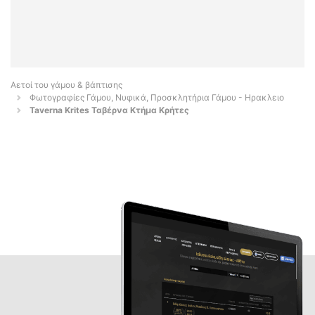
Αετοί του γάμου & βάπτισης
Φωτογραφίες Γάμου, Νυφικά, Προσκλητήρια Γάμου - Ηρακλειο
Taverna Krites Ταβέρνα Κτήμα Κρήτες