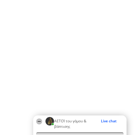
ΑΕΤΟΊ του γάμου &
Live chat
βάπτισης