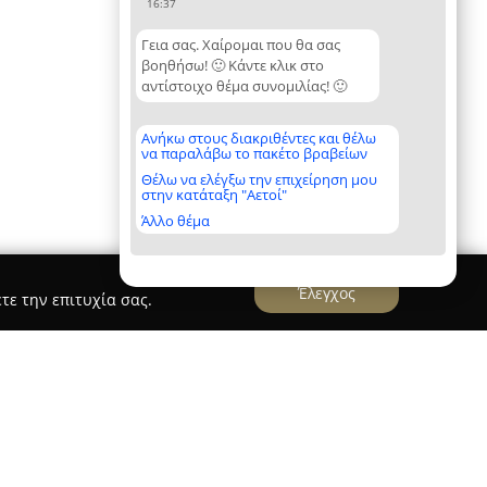
16:37
Γεια σας. Χαίρομαι που θα σας
βοηθήσω! 🙂 Κάντε κλικ στο
αντίστοιχο θέμα συνομιλίας! 🙂
Ανήκω στους διακριθέντες και θέλω
να παραλάβω το πακέτο βραβείων
Θέλω να ελέγξω την επιχείρηση μου
στην κατάταξη "Αετοί"
Άλλο θέμα
Έλεγχος
τε την επιτυχία σας.
χή καζίνου θεσαλονικης