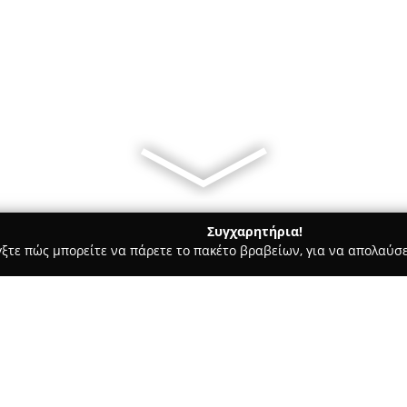
Συγχαρητήρια!
γξτε πώς μπορείτε να πάρετε το πακέτο βραβείων, για να απολαύσε
υ, Νυφικά, Προσκλητήρια Γάμου - Θερμη
Κτήμα κυβελη περιο
σαλονικης