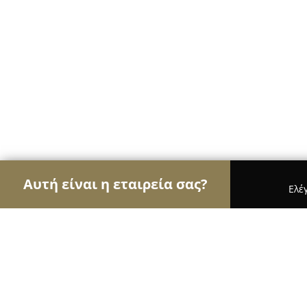
Αυτή είναι η εταιρεία σας?
Ελέ
Αετοί του γάμου & βάπτισης
Φωτογραφίες Γάμο
Κτήμα κυβελη περιοχή καζίνου θε