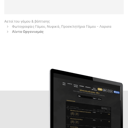
Αετοί του γάμου & βάπτισης
Φωτογραφίες Γάμου, Νυφικά, Προσκλητήρια Γάμου - Λαρισα
Λίντο Οργανισμός