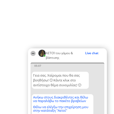
ΑΕΤΟΊ του γάμου &
Live chat
βάπτισης
05:07
Γεια σας. Χαίρομαι που θα σας
βοηθήσω! 🙂 Κάντε κλικ στο
αντίστοιχο θέμα συνομιλίας! 🙂
Ανήκω στους διακριθέντες και θέλω
να παραλάβω το πακέτο βραβείων
Θέλω να ελέγξω την επιχείρηση μου
στην κατάταξη "Αετοί"