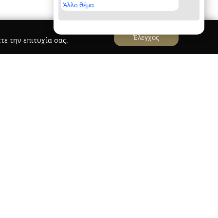
Άλλο θέμα
Έλεγχος
τε την επιτυχία σας.
elozouzounia
ozouzounia
διαθέτει μεγάλη εμπειρία στην
θύνονται σε όλες τις ηλικίες. Ειδικεύεται
και της βάπτισης, παρέχοντας πλήρεις υπηρεσίες
 και τη συνέπεια στην υλοποίηση κάθε
υναμικό της περιλαμβάνει έμπειρους
ες, animateur, παιδαγωγούς και διακοσμητές,
ες με διαχρονικά κλασικές λύσεις για ένα