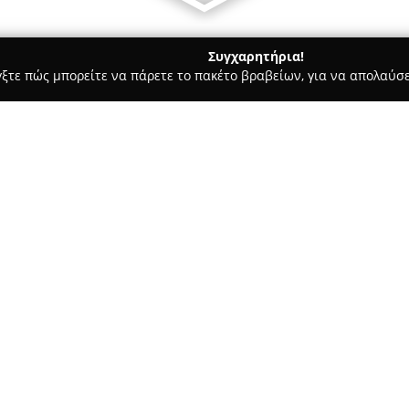
Συγχαρητήρια!
γξτε πώς μπορείτε να πάρετε το πακέτο βραβείων, για να απολαύσε
υ, Νυφικά, Προσκλητήρια Γάμου - Καλλιθέα
Paidika party - Tr
Σχετικά με την εταιρεία:
Η εταιρεία
Paidika Party Trel
οργάνωση εκδηλώσεων που απευ
κυρίως στον τομέα του γάμου 
με έμφαση στην υπευθυνότητα
λεπτομέρειας. Το ανθρώπινο δ
επαγγελματίες, όπως καλλιτέχν
που συνδυάζουν καινοτόμες ιδέ
εξαιρετικό αποτέλεσμα.