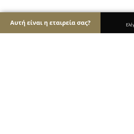
Αυτή είναι η εταιρεία σας?
Ελέ
Αετοί του γάμου & βάπτισης
Φωτογραφίες Γάμο
Paidika party - Trelozouzounia
8.8
(12)
Καλλιθέα, Athens, Greece
Εμφάνιση αριθμού τηλεφώνου