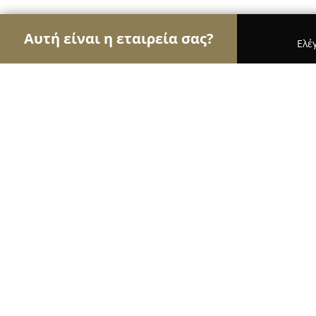
Αυτή είναι η εταιρεία σας?
Ελέ
Αετοί του γάμου & βάπτισης
Φωτογραφίες Γάμο
Andreas Markakis Photography
10
(147)
Χανιά, Profiti Ilia st. 71A
Εμφάνιση αριθμού τηλεφώνου