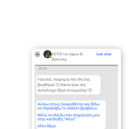
ΑΕΤΟΊ του γάμου &
Live chat
βάπτισης
22:16
Γεια σας. Χαίρομαι που θα σας
βοηθήσω! 🙂 Κάντε κλικ στο
αντίστοιχο θέμα συνομιλίας! 🙂
Ανήκω στους διακριθέντες και θέλω
να παραλάβω το πακέτο βραβείων
Θέλω να ελέγξω την επιχείρηση μου
στην κατάταξη "Αετοί"
Άλλο θέμα