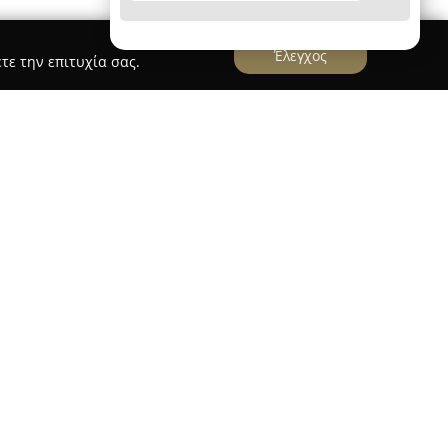
Έλεγχος
τε την επιτυχία σας.
otography
aphy
έχει ως βάση τα Χανιά της Κρήτης και
 γάμων και lifestyle εκδηλώσεων. Διακρίνεται
ή προσέγγιση που στοχεύει στην αποτύπωση
σθημάτων, προσδίδοντας διαχρονική αξία στις
ς χαρακτηρίζεται από πολυετή εμπειρία, έμφαση
φωτεινή αισθητική, αναδεικνύοντας τη
πίων και της μεσογειακής ατμόσφαιρας.
κό κλίμα που καλλιεργείται βοηθούν τους