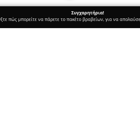
Συγχαρητήρια!
γξτε πώς μπορείτε να πάρετε το πακέτο βραβείων, για να απολαύσε
υ, Νυφικά, Προσκλητήρια Γάμου - Χανιά
Andreas Markakis Ph
Σχετικά με την εταιρεία:
Η
Andreas Markakis Photogr
εξειδικεύεται στη φωτογράφιση
για μια ιδιαίτερη φωτογραφικ
αυθεντικών στιγμών και συναι
Δείτε περισσότερα >>
εικόνες. Το στυλ της εταιρεία
στη χρήση φυσικού φωτός και 
μοναδικότητα των κρητικών το
Ο επαγγελματισμός και το φιλι