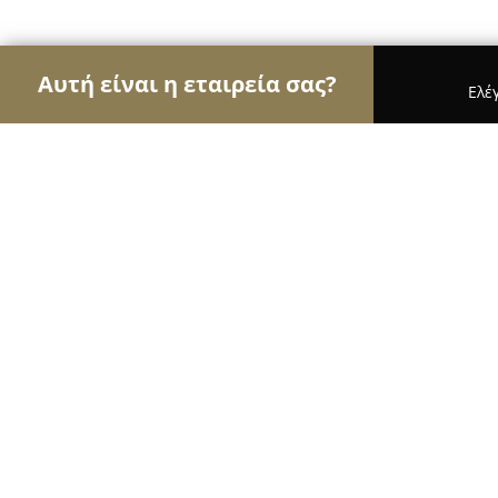
Αυτή είναι η εταιρεία σας?
Ελέ
Αετοί του γάμου & βάπτισης
Φωτογραφίες Γάμο
E-MAJORE | Γάμος & Events | Ορχήστρα γάμ
E-MAJORE | Γάμος & Events | Ορχή
γάμου | Θεσσαλονίκη
9.8
(216)
Θεσσαλονίκη, Τζαβέλλα