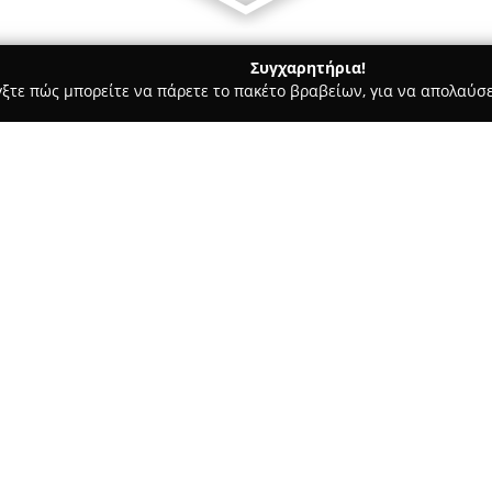
Συγχαρητήρια!
γξτε πώς μπορείτε να πάρετε το πακέτο βραβείων, για να απολαύσε
υ, Νυφικά, Προσκλητήρια Γάμου - Θεσσαλονίκη
ου & Dj γάμου | Θεσσαλονίκη
στρα γάμου & Dj
Σχετικά με την εταιρεία:
Η
E-Majore
, που εδρεύει στη 
διοργάνωσης γάμων, βαπτίσεω
εταιρεία διαθέτει εξειδικευμέ
οποίοι επιμελούνται κάθε λεπ
αξέχαστες εμπειρίες, λαμβάνο
φάσμα των παρεχόμενων υπηρε
ορχήστρες γάμου που καλύπτουν