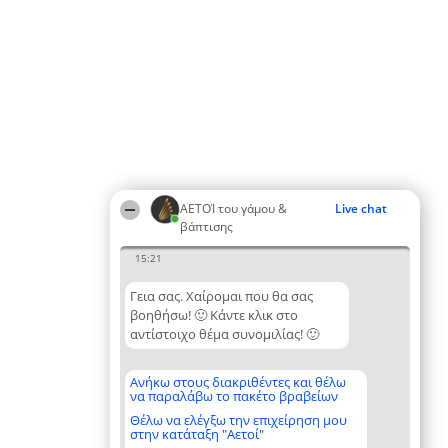
ΑΕΤΟΊ του γάμου &
Live chat
βάπτισης
15:21
Γεια σας. Χαίρομαι που θα σας
βοηθήσω! 🙂 Κάντε κλικ στο
αντίστοιχο θέμα συνομιλίας! 🙂
Ανήκω στους διακριθέντες και θέλω
να παραλάβω το πακέτο βραβείων
Θέλω να ελέγξω την επιχείρηση μου
στην κατάταξη "Αετοί"