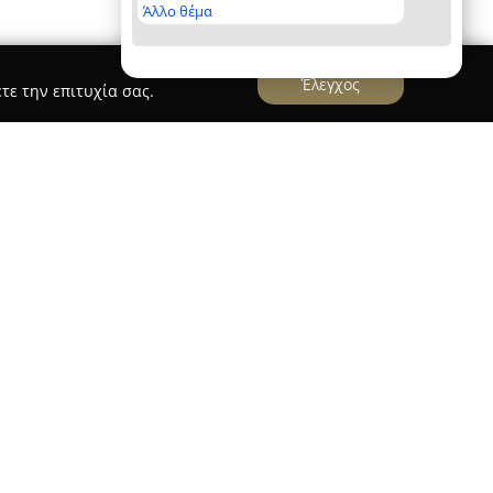
Άλλο θέμα
Έλεγχος
τε την επιτυχία σας.
Θεσσαλονίκη, δραστηριοποιείται στον τομέα της
ν και διαφόρων κοινωνικών εκδηλώσεων. Η
νη ομάδα επαγγελματιών με μεγάλη εμπειρία, οι
τομέρεια προκειμένου να δημιουργούνται
ντας υπόψη τις προτιμήσεις των πελατών. Το
σιών συμπεριλαμβάνει μουσικές επιλογές, με
 τόσο το ελληνικό όσο και το διεθνές