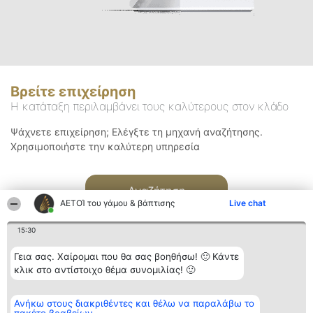
Βρείτε επιχείρηση
Η κατάταξη περιλαμβάνει τους καλύτερους στον κλάδο
Ψάχνετε επιχείρηση; Ελέγξτε τη μηχανή αναζήτησης.
Χρησιμοποιήστε την καλύτερη υπηρεσία
Αναζήτηση
ΑΕΤΟΊ του γάμου & βάπτισης
Live chat
15:30
Γεια σας. Χαίρομαι που θα σας βοηθήσω! 🙂 Κάντε
κλικ στο αντίστοιχο θέμα συνομιλίας! 🙂
Διοργανωτής της
Κατάταξη
Επικοινωνία
Ανήκω στους διακριθέντες και θέλω να παραλάβω το
κατάταξης
Διακριθέντες
Επικοινωνία