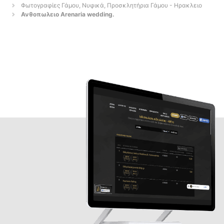
Φωτογραφίες Γάμου, Νυφικά, Προσκλητήρια Γάμου - Ηρακλειο
Ανθοπωλειο Arenaria wedding.