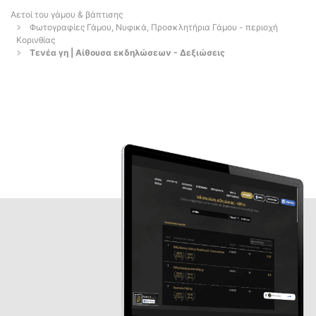
Αετοί του γάμου & βάπτισης
Φωτογραφίες Γάμου, Νυφικά, Προσκλητήρια Γάμου - περιοχή
Κορινθίας
Τενέα γη | Αίθουσα εκδηλώσεων - Δεξιώσεις