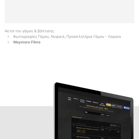
Αετοί του γάμου & βάπτισης
Φωτογραφίες Γάμου, Νυφικά, Προσκλητήρια Γάμου - Λαρισα
Waymore Films