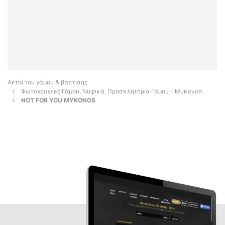
Αετοί του γάμου & βάπτισης
Φωτογραφίες Γάμου, Νυφικά, Προσκλητήρια Γάμου - Μυκονοσ
NOT FOR YOU MYKONOS