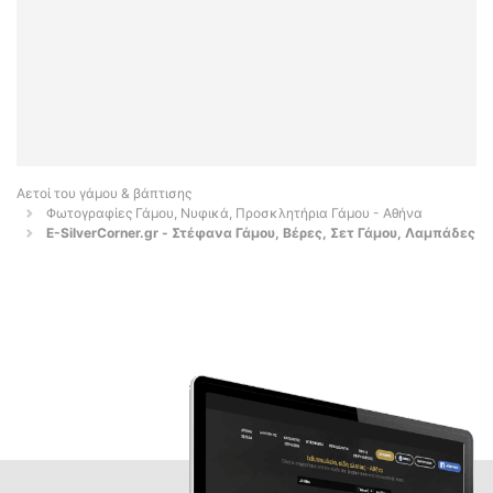
Αετοί του γάμου & βάπτισης
Φωτογραφίες Γάμου, Νυφικά, Προσκλητήρια Γάμου - Αθήνα
E-SilverCorner.gr - Στέφανα Γάμου, Βέρες, Σετ Γάμου, Λαμπάδες