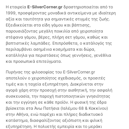
Η εταιρεία
E-SilverCorner.gr
δραστηριοποιείται από το
1999, προσφέροντας μοναδικά αντικείμενα με ιδιαίτερη
αξία και ταυτότητα για σημαντικές στιγμές της ζωής.
Εξειδικεύεται στα είδη γάμου και βάπτισης,
παρουσιάζοντας μεγάλη ποικιλία από χειροποίητα
στέφανα γάμου, βέρες, πλήρη σετ γάμου, καθώς και
βαπτιστικές λαμπάδες. Επιπρόσθετα, ο κατάλογός της
περιλαμβάνει ασημένια κοσμήματα και δώρα,
κατάλληλα για περιστάσεις όπως γεννήσεις, γενέθλια
και προσωπικά επιτεύγματα.
Πυρήνας της φιλοσοφίας του E-SilverCorner.gr
αποτελούν ο χειροποίητος σχεδιασμός, οι προσιτές
τιμές και η ταχεία εξυπηρέτηση. Διακρίνεται στην
αγορά χάρη στην προσοχή στην αισθητική, την ασφαλή
συσκευασία, την παροχή πιστοποιητικών γνησιότητας
και την εγγύηση σε κάθε προϊόν. Η φυσική της έδρα
βρίσκεται στα Άνω Πατήσια (Ιαλέμου 68 & Κοκκίνου)
στην Αθήνα, ενώ παρέχει και πλήρες διαδικτυακό
κατάστημα, διασφαλίζοντας αξιόπιστη και φιλική
εξυπηρέτηση. Η πολυετής εμπειρία και το μεράκι