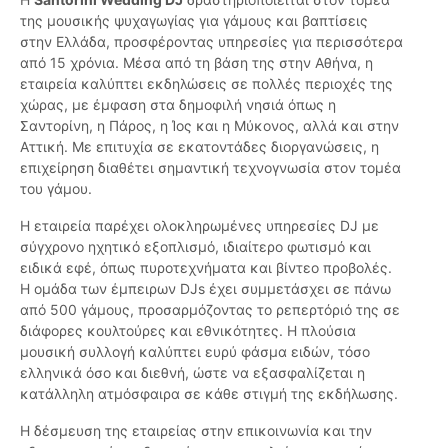
της μουσικής ψυχαγωγίας για γάμους και βαπτίσεις
στην Ελλάδα, προσφέροντας υπηρεσίες για περισσότερα
από 15 χρόνια. Μέσα από τη βάση της στην Αθήνα, η
εταιρεία καλύπτει εκδηλώσεις σε πολλές περιοχές της
χώρας, με έμφαση στα δημοφιλή νησιά όπως η
Σαντορίνη, η Πάρος, η Ίος και η Μύκονος, αλλά και στην
Αττική. Με επιτυχία σε εκατοντάδες διοργανώσεις, η
επιχείρηση διαθέτει σημαντική τεχνογνωσία στον τομέα
του γάμου.
Η εταιρεία παρέχει ολοκληρωμένες υπηρεσίες DJ με
σύγχρονο ηχητικό εξοπλισμό, ιδιαίτερο φωτισμό και
ειδικά εφέ, όπως πυροτεχνήματα και βίντεο προβολές.
Η ομάδα των έμπειρων DJs έχει συμμετάσχει σε πάνω
από 500 γάμους, προσαρμόζοντας το ρεπερτόριό της σε
διάφορες κουλτούρες και εθνικότητες. Η πλούσια
μουσική συλλογή καλύπτει ευρύ φάσμα ειδών, τόσο
ελληνικά όσο και διεθνή, ώστε να εξασφαλίζεται η
κατάλληλη ατμόσφαιρα σε κάθε στιγμή της εκδήλωσης.
Η δέσμευση της εταιρείας στην επικοινωνία και την