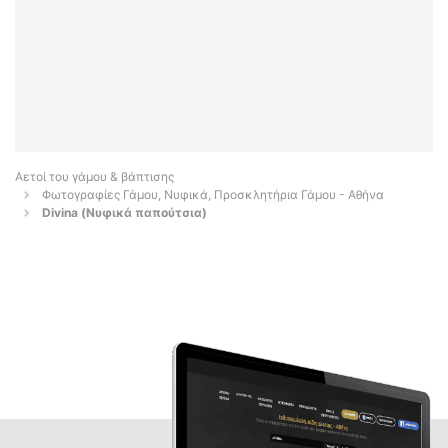
Αετοί του γάμου & βάπτισης
Φωτογραφίες Γάμου, Νυφικά, Προσκλητήρια Γάμου - Αθήνα
Divina (Νυφικά παπούτσια)