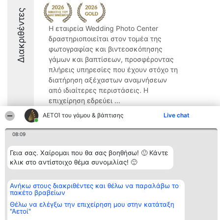
Διακριθέντες
Η εταιρεία Wedding Photo Center
δραστηριοποιείται στον τομέα της
φωτογραφίας και βιντεοσκόπησης
γάμων και βαπτίσεων, προσφέροντας
πλήρεις υπηρεσίες που έχουν στόχο τη
διατήρηση αξέχαστων αναμνήσεων
από ιδιαίτερες περιστάσεις. Η
επιχείρηση εδρεύει ...
ΑΕΤΟΊ του γάμου & βάπτισης
Live chat
9.4
08:09
Γεια σας. Χαίρομαι που θα σας βοηθήσω! 🙂 Κάντε
Διοργανωτής της
Κατάταξη
Επικοινωνία
κατάταξης
Διακριθέντες
Επικοινωνία
κλικ στο αντίστοιχο θέμα συνομιλίας! 🙂
BEAUTIFUL COMPANY
Λίστα όλων
Μονοπρόσωπη ΙΚΕ
των
ΤΗΛ. ΕΠΙΚΟΙΝΩΝΙΑΣ:
διακριθέντων
Ανήκω στους διακριθέντες και θέλω να παραλάβω το
2104128019
Μεθοδολογία
πακέτο βραβείων
email:
Όροι &
Θέλω να ελέγξω την επιχείρηση μου στην κατάταξη
aetoi@beautifulcompany.co
προϋποθέσεις
"Αετοί"
ΠΟΛΙΤΙΚΗ
ΑΠΟΡΡΗΤΟΥ