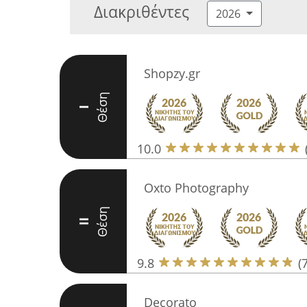
Διακριθέντες
2026
Shopzy.gr
Θέση
I
10.0
Oxto Photography
Θέση
II
9.8
(
Decorato