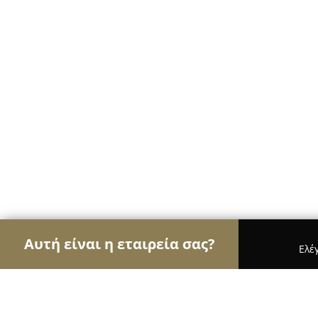
Αυτή είναι η εταιρεία σας?
Ελέ
Αετοί του γάμου & βάπτισης
Φωτογραφίες Γάμο