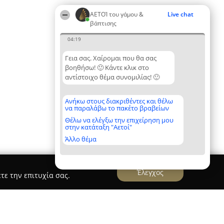
ΑΕΤΟΊ του γάμου &
Live chat
βάπτισης
04:19
Γεια σας. Χαίρομαι που θα σας
βοηθήσω! 🙂 Κάντε κλικ στο
αντίστοιχο θέμα συνομιλίας! 🙂
Ανήκω στους διακριθέντες και θέλω
να παραλάβω το πακέτο βραβείων
Θέλω να ελέγξω την επιχείρηση μου
στην κατάταξη "Αετοί"
Άλλο θέμα
Έλεγχος
τε την επιτυχία σας.