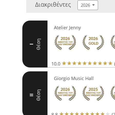
Διακριθέντες
2026
Atelier Jenny
Θέση
I
10.0
Giorgio Music Hall
Θέση
II
8.8
(