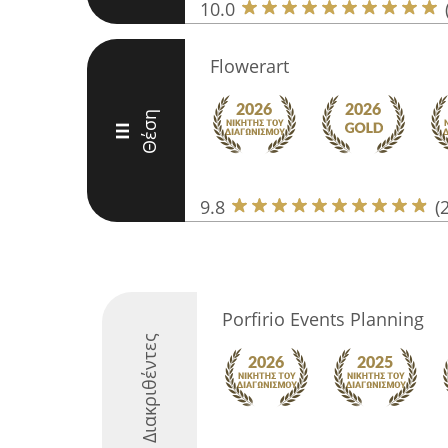
10.0
Flowerart
Θέση
III
9.8
(
Porfirio Events Planning
Διακριθέντες