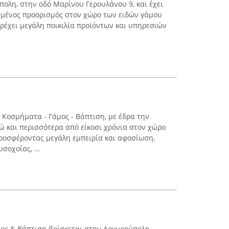
πολη, στην οδό Μαρίνου Γερουλάνου 9, και έχει
σμένος προορισμός στον χώρο των ειδών γάμου
αρέχει μεγάλη ποικιλία προϊόντων και υπηρεσιών
 Κοσμήματα - Γάμος - Βάπτιση, με έδρα την
ώ και περισσότερα από είκοσι χρόνια στον χώρο
προσφέροντας μεγάλη εμπειρία και αφοσίωση.
σοχοΐας, ...
μος & Βάπτιση βρίσκεται στην Αργυρούπολη,