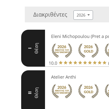
Διακριθέντες
2026
Eleni Michopoulou (Pret a p
Θέση
I
10.0
Atelier Anthi
Θέση
II