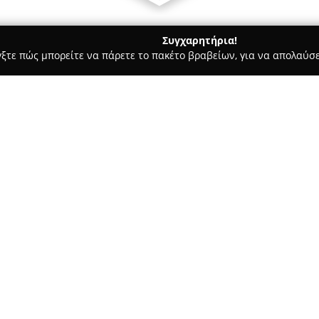
Συγχαρητήρια!
γξτε πώς μπορείτε να πάρετε το πακέτο βραβείων, για να απολαύσε
υ, Νυφικά, Προσκλητήρια Γάμου - Αργυρούπολη
Magic Weddin
Σχετικά με την εταιρεία:
Magic Weddings
δραστηριοποιε
βάπτισης, με βάση την Αργυρ
αποτελεί συνέχεια της Best Par
δέκα ετών στον τομέα των εκδ
Δείτε περισσότερα >>
μοναδικών και αξέχαστων εμπε
Η ομάδα περιλαμβάνει έμπειρο
εξοπλισμό ώστε να προσφέρουν
δημιουργούν ιδιαίτερη ατμόσφ