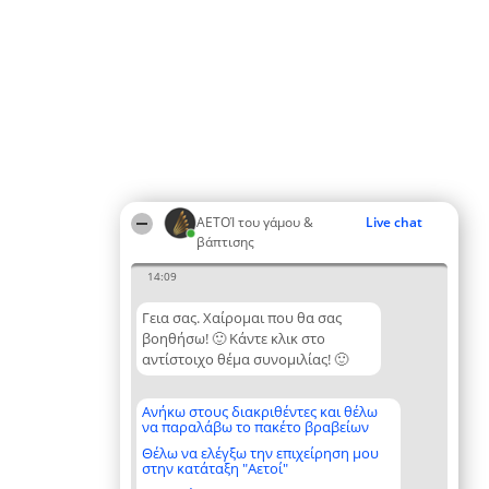
ΑΕΤΟΊ του γάμου &
Live chat
βάπτισης
14:09
Γεια σας. Χαίρομαι που θα σας
βοηθήσω! 🙂 Κάντε κλικ στο
αντίστοιχο θέμα συνομιλίας! 🙂
Ανήκω στους διακριθέντες και θέλω
να παραλάβω το πακέτο βραβείων
Θέλω να ελέγξω την επιχείρηση μου
στην κατάταξη "Αετοί"