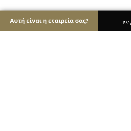
Αυτή είναι η εταιρεία σας?
Ελέ
Αετοί του γάμου & βάπτισης
Φωτογραφίες Γάμο
Magic Weddings
8.8
(13)
Αργυρούπολη, Λεωφ. Κύπρου 15