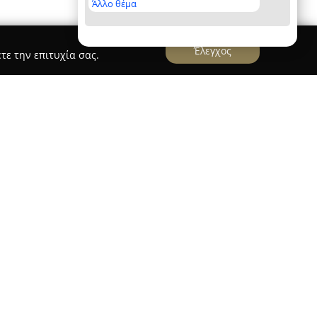
Άλλο θέμα
Έλεγχος
τε την επιτυχία σας.
gs
ίται στον κλάδο της ψυχαγωγίας γάμου και
ούπολη στη Λεωφόρο Κύπρου 15. Η επιχείρηση
ty Services GR και διαθέτει εμπειρία άνω των
ηλώσεων, εστιάζοντας στη δημιουργία
ιριών για κάθε περίσταση.
υς DJ, οι οποίοι χρησιμοποιούν σύγχρονο
 εξατομικευμένη μουσική εμπειρία και να
αιρα. Εκτός από μουσική, η εταιρεία προσφέρει