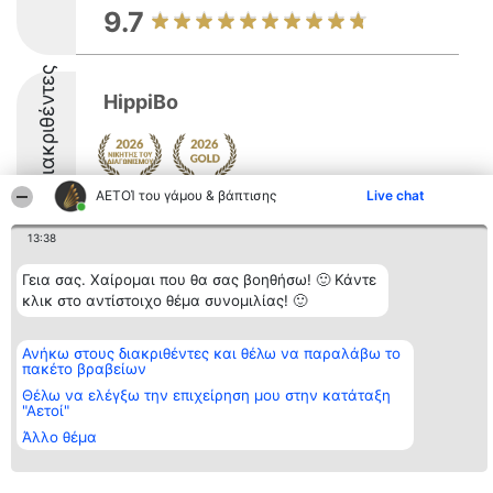
9.7
Διακριθέντες
HippiBo
ΑΕΤΟΊ του γάμου & βάπτισης
Live chat
9.6
13:38
Γεια σας. Χαίρομαι που θα σας βοηθήσω! 🙂 Κάντε
Διοργανωτής της
Κατάταξη
Επικοινωνία
κλικ στο αντίστοιχο θέμα συνομιλίας! 🙂
κατάταξης
Διακριθέντες
Επικοινωνία
BEAUTIFUL COMPANY
Λίστα όλων
Μονοπρόσωπη ΙΚΕ
των
Ανήκω στους διακριθέντες και θέλω να παραλάβω το
ΤΗΛ. ΕΠΙΚΟΙΝΩΝΙΑΣ:
διακριθέντων
πακέτο βραβείων
2104128019
Μεθοδολογία
email:
Όροι &
Θέλω να ελέγξω την επιχείρηση μου στην κατάταξη
aetoi@beautifulcompany.co
προϋποθέσεις
"Αετοί"
ΠΟΛΙΤΙΚΗ
Άλλο θέμα
ΑΠΟΡΡΗΤΟΥ