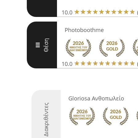
10.0
Photoboothme
Θέση
III
10.0
Gloriosa Ανθοπωλείο
Διακριθέντες