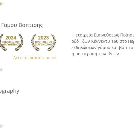
ς Γαμου Βαπτισης
Η εταιρεία Εμπνεύσεως Ποίησις
οδό Τζων Κέννεντυ 160 στο Πε
εκδηλώσεων γάμου και βάπτιση
η μετατροπή των ιδεών ...
Δείτε περισσότερα >>
tography