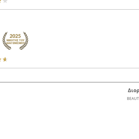
Διο
BEAUT