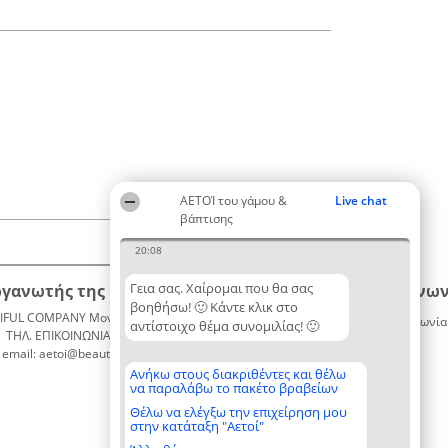
ΑΕΤΟΊ του γάμου &
Live chat
βάπτισης
20:08
Γεια σας. Χαίρομαι που θα σας
ργανωτής της κατάταξης
Κατάταξη
Επικοινων
βοηθήσω! 🙂 Κάντε κλικ στο
IFUL COMPANY Μονοπρόσωπη ΙΚΕ
Διακριθέντες
Επικοινωνία
αντίστοιχο θέμα συνομιλίας! 🙂
ΤΗΛ. ΕΠΙΚΟΙΝΩΝΙΑΣ: 2104128019
Λίστα
email: aetoi@beautifulcompany.co
όλων των
διακριθέντων
Ανήκω στους διακριθέντες και θέλω
να παραλάβω το πακέτο βραβείων
Μεθοδολογία
Όροι &
Θέλω να ελέγξω την επιχείρηση μου
στην κατάταξη "Αετοί"
προϋποθέσεις
ΠΟΛΙΤΙΚΗ