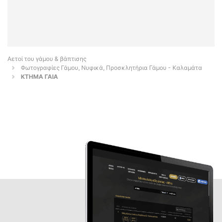
Αετοί του γάμου & βάπτισης
Φωτογραφίες Γάμου, Νυφικά, Προσκλητήρια Γάμου - Καλαμάτα
ΚΤΗΜΑ ΓΑΙΑ