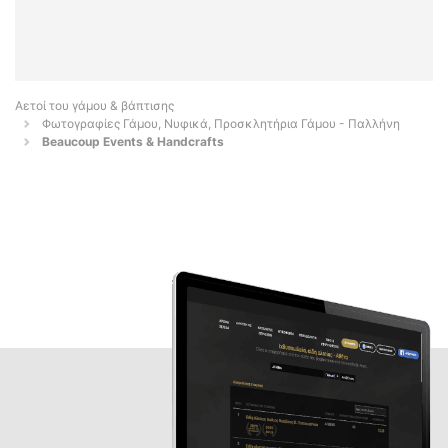
Αετοί του γάμου & βάπτισης
Φωτογραφίες Γάμου, Νυφικά, Προσκλητήρια Γάμου - Παλλήνη
Beaucoup Events & Handcrafts