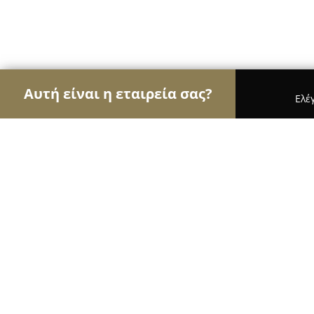
Αυτή είναι η εταιρεία σας?
Ελέ
Αετοί του γάμου & βάπτισης
Φωτογραφίες Γάμο
Maria Damanaki - Wedding & Event