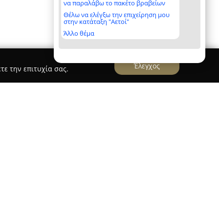
να παραλάβω το πακέτο βραβείων
Θέλω να ελέγξω την επιχείρηση μου
στην κατάταξη "Αετοί"
Άλλο θέμα
Έλεγχος
τε την επιτυχία σας.
edding & Event Planning
& Event Planning
, που έχει ως βάση την Αθήνα,
 της οργάνωσης γάμων και βαπτίσεων με στόχο
ειριών διακρινόμενων από κομψότητα και
εμπειρίας στον κλάδο, η εταιρεία διακρίνεται για
α και την καινοτόμο προσέγγιση των