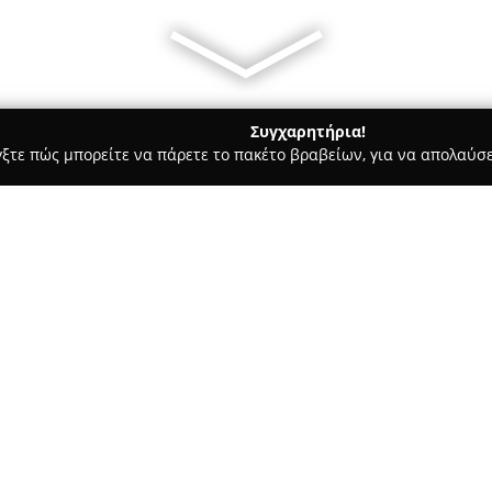
Συγχαρητήρια!
γξτε πώς μπορείτε να πάρετε το πακέτο βραβείων, για να απολαύσε
υ, Νυφικά, Προσκλητήρια Γάμου - Γαλάτσι
Maria Damanaki - W
 Planning
Σχετικά με την εταιρεία:
Η
Maria Damanaki - Wedding 
δραστηριοποιείται στον χώρο
τη δημιουργία αξέχαστων εμπ
προσωπική πινελιά. Με χρόνια 
Δείτε περισσότερα >>
την αφοσίωση στην λεπτομέρει