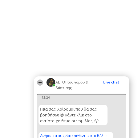
ΑΕΤΟΊ του γάμου &
Live chat
βάπτισης
12:24
Γεια σας. Χαίρομαι που θα σας
βοηθήσω! 🙂 Κάντε κλικ στο
αντίστοιχο θέμα συνομιλίας! 🙂
Ανήκω στους διακριθέντες και θέλω