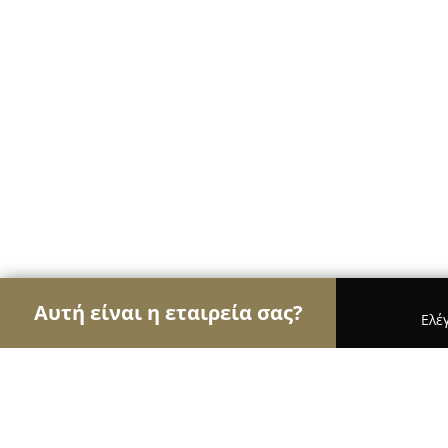
Αυτή είναι η εταιρεία σας?
Ελέ
Αετοί του γάμου & βάπτισης
Φωτογραφίες Γάμου