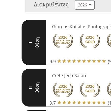
Διακριθέντες
2026
Giorgos Kotsifos Photograph
Θέση
I
9.9
(
Crete Jeep Safari
Θέση
II
9.7
(