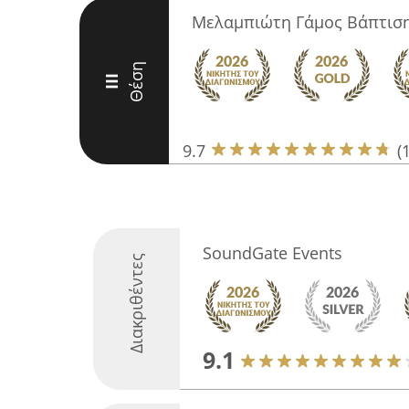
Μελαμπιώτη Γάμος Βάπτισ
Θέση
III
9.7
(
SoundGate Events
Διακριθέντες
9.1