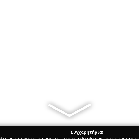
Συγχαρητήρια!
γξτε πώς μπορείτε να πάρετε το πακέτο βραβείων, για να απολαύσε