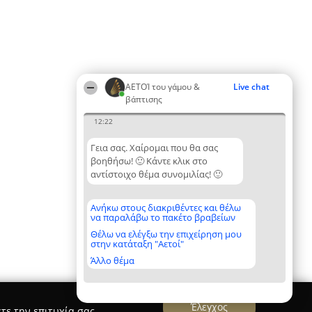
ΑΕΤΟΊ του γάμου &
Live chat
βάπτισης
12:22
Γεια σας. Χαίρομαι που θα σας
βοηθήσω! 🙂 Κάντε κλικ στο
αντίστοιχο θέμα συνομιλίας! 🙂
Ανήκω στους διακριθέντες και θέλω
να παραλάβω το πακέτο βραβείων
Θέλω να ελέγξω την επιχείρηση μου
στην κατάταξη "Αετοί"
Άλλο θέμα
Έλεγχος
τε την επιτυχία σας.