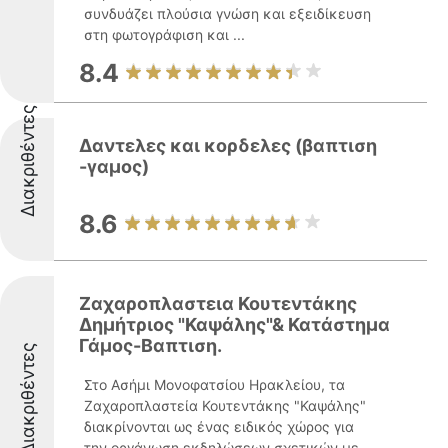
συνδυάζει πλούσια γνώση και εξειδίκευση
στη φωτογράφιση και ...
8.4
Διακριθέντες
Δαντελες και κορδελες (βαπτιση
-γαμος)
8.6
Ζαχαροπλαστεια Κουτεντάκης
Δημήτριος "Καψάλης"& Κατάστημα
Γάμος-Βαπτιση.
Διακριθέντες
Στο Ασήμι Μονοφατσίου Ηρακλείου, τα
Ζαχαροπλαστεία Κουτεντάκης "Καψάλης"
διακρίνονται ως ένας ειδικός χώρος για
την οργάνωση εκδηλώσεων σχετικών με